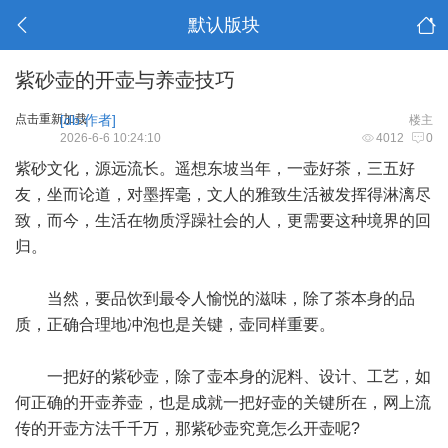
默认版块
紫砂壶的开壶与养壶技巧
点击重新加载
[db:作者]
楼主
2026-6-6 10:24:10
4012
0
紫砂文化，源远流长。遥想东坡当年，一壶好茶，三五好
友，坐而论道，对墨挥毫，文人的雅致生活被发挥得淋漓尽
致，而今，生活在物质浮躁社会的人，更需要这种境界的回
归。
当然，要品饮到最令人愉悦的滋味，除了茶本身的品
质，正确合理地冲泡也是关键，壶同样重要。
一把好的紫砂壶，除了壶本身的泥料、设计、工艺，如
何正确的开壶养壶，也是成就一把好壶的关键所在，网上流
传的开壶方法千千万，那紫砂壶究竟怎么开壶呢?