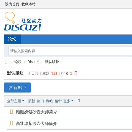
设为首页
收藏本站
论坛
»
论坛
›
Discuz!
›
默认版块
济
默认版块
今日:
0
|
主题:
321
|
排名:
1
南
乾
发新帖
达
全部主题
最新
热门
热帖
精华
更多
通
顾顺娣紫砂壶大师简介
电
子
高壮华紫砂壶大师简介
科