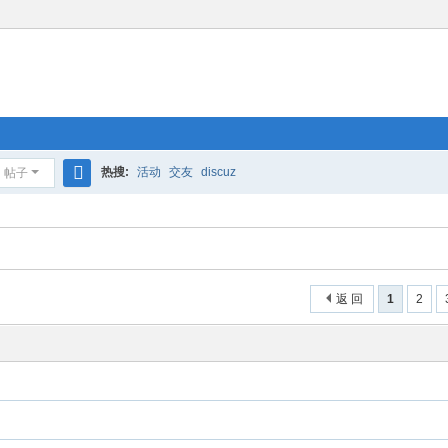
热搜:
活动
交友
discuz
帖子
搜
索
返 回
1
2