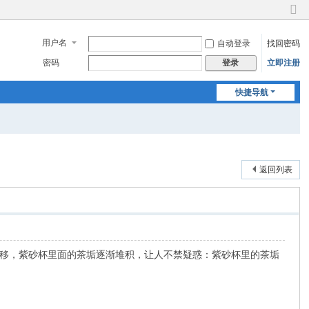
切
换
用户名
自动登录
找回密码
到
窄
密码
立即注册
登录
版
快捷导航
返回列表
移，紫砂杯里面的茶垢逐渐堆积，让人不禁疑惑：紫砂杯里的茶垢