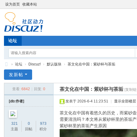
设为首页
收藏本站
论坛
»
论坛
›
Discuz!
›
默认版块
›
茶文化在中国：紫砂杯与茶垢
济
发新帖
南
茶文化在中国：紫砂杯与茶垢
查看:
6842
|
回复:
0
[复制链
乾
达
[db:作者]
发表于 2026-6-4 11:23:51
|
显示全部楼层
通
茶文化在中国有着悠久的历史，而紫砂壶
电
需要清洗吗？本文将从紫砂杯里的茶垢产
321
0
973
紫砂杯里的茶垢产生原因
子
主题
回帖
积分
科