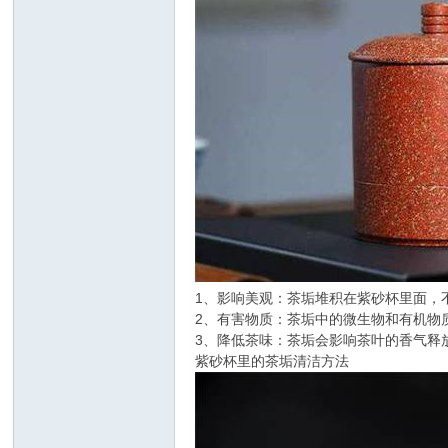
1、影响美观：茶垢堆积在紫砂杯里面，
2、有害物质：茶垢中的微生物和有机物
3、降低茶味：茶垢会影响茶叶的香气释
紫砂杯里的茶垢清洁方法