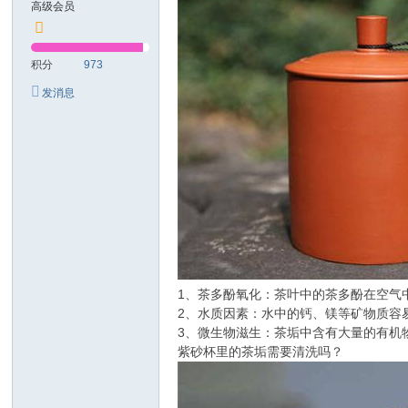
高级会员
技
有
积分
973
限
发消息
公
司
1、茶多酚氧化：茶叶中的茶多酚在空气
2、水质因素：水中的钙、镁等矿物质容
3、微生物滋生：茶垢中含有大量的有机
紫砂杯里的茶垢需要清洗吗？