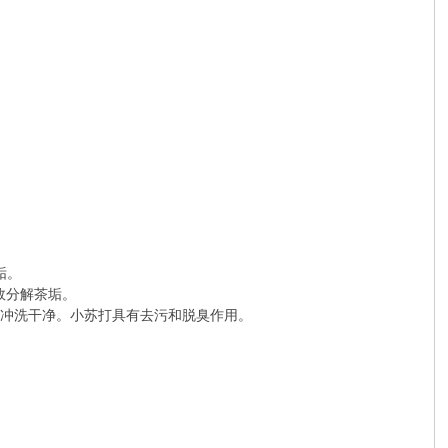
垢。
效分解茶垢。
水冲洗干净。小苏打具有去污和脱臭作用。