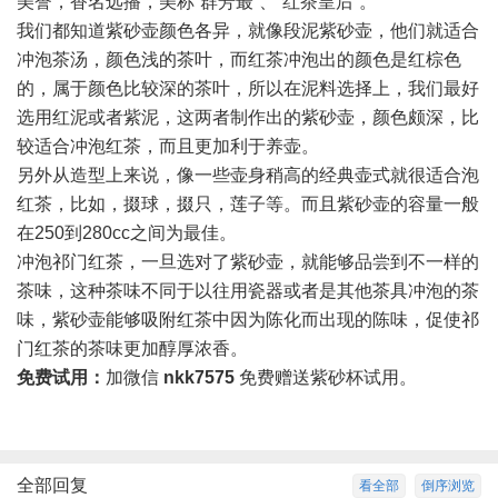
美誉，香名远播，美称“群芳最”、“红茶皇后”。
我们都知道紫砂壶颜色各异，就像段泥紫砂壶，他们就适合
冲泡茶汤，颜色浅的茶叶，而红茶冲泡出的颜色是红棕色
的，属于颜色比较深的茶叶，所以在泥料选择上，我们最好
选用红泥或者紫泥，这两者制作出的紫砂壶，颜色颇深，比
较适合冲泡红茶，而且更加利于养壶。
另外从造型上来说，像一些壶身稍高的经典壶式就很适合泡
红茶，比如，掇球，掇只，莲子等。而且紫砂壶的容量一般
在250到280cc之间为最佳。
冲泡祁门红茶，一旦选对了紫砂壶，就能够品尝到不一样的
茶味，这种茶味不同于以往用瓷器或者是其他茶具冲泡的茶
味，紫砂壶能够吸附红茶中因为陈化而出现的陈味，促使祁
门红茶的茶味更加醇厚浓香。
免费试用：
加微信
nkk7575
免费赠送紫砂杯试用。
全部回复
看全部
倒序浏览