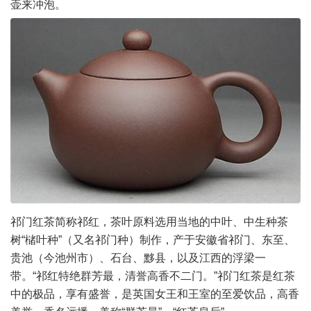
壶来冲泡。
祁门红茶简称祁红，茶叶原料选用当地的中叶、中生种茶
树“槠叶种”（又名祁门种）制作，产于安徽省祁门、东至、
贵池（今池州市）、石台、黟县，以及江西的浮梁一
带。“祁红特绝群芳最，清誉高香不二门。”祁门红茶是红茶
中的极品，享有盛誉，是英国女王和王室的至爱饮品，高香