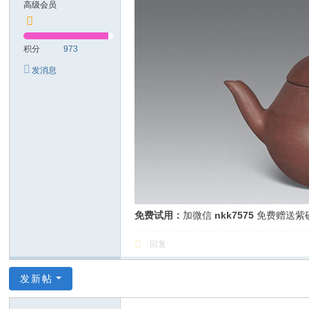
高级会员
技
有
积分
973
限
发消息
公
司
免费试用：
加微信
nkk7575
免费赠送紫
回复
发新帖