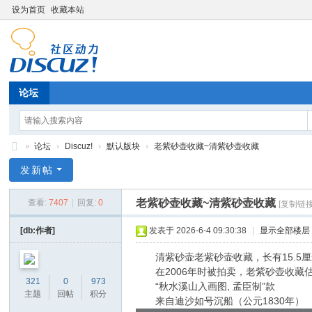
设为首页
收藏本站
论坛
»
论坛
›
Discuz!
›
默认版块
›
老紫砂壶收藏~清紫砂壶收藏
济
发新帖
南
老紫砂壶收藏~清紫砂壶收藏
查看:
7407
|
回复:
0
[复制链接
乾
达
[db:作者]
发表于 2026-6-4 09:30:38
|
显示全部楼层
通
清紫砂壶老紫砂壶收藏，长有15.5厘
电
在2006年时被拍卖，老紫砂壶收藏估价4,7
321
0
973
“秋水溪山入画图, 孟臣制”款
子
主题
回帖
积分
来自迪沙如号沉船（公元1830年）
科