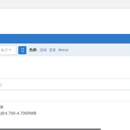
热搜:
活动
交友
discuz
帖子
搜
索
]
米
00-4,700RMB